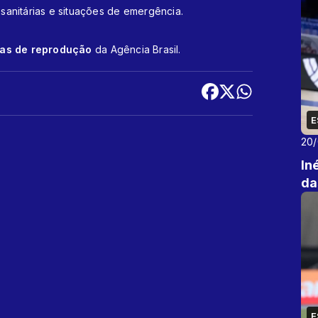
 sanitárias e situações de emergência.
cas de reprodução
da Agência Brasil.
E
20
In
da
E