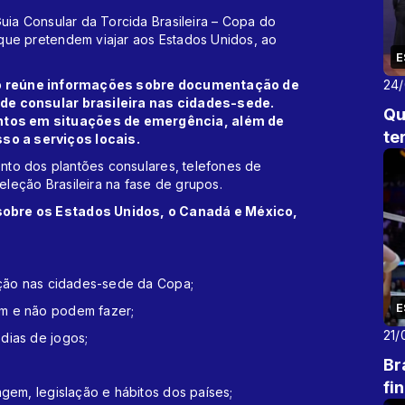
uia Consular da Torcida Brasileira – Copa do
que pretendem viajar aos Estados Unidos, ao
E
ão reúne informações sobre documentação de
24
ede consular brasileira nas cidades-sede.
Qu
tos em situações de emergência, além de
te
o a serviços locais.
ento dos plantões consulares, telefones de
leção Brasileira na fase de grupos.
sobre os Estados Unidos, o Canadá e México,
dição nas cidades-sede da Copa;
E
em e não podem fazer;
21/
dias de jogos;
Br
fi
agem, legislação e hábitos dos países;