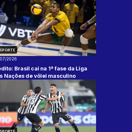
SPORTE
/07/2026
édito: Brasil cai na 1ª fase da Liga
s Nações de vôlei masculino
SPORTE