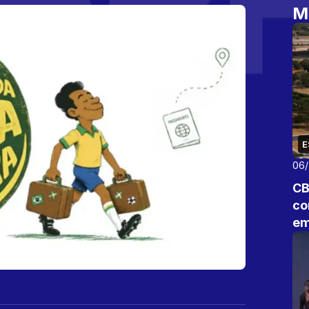
M
E
06
CB
co
em