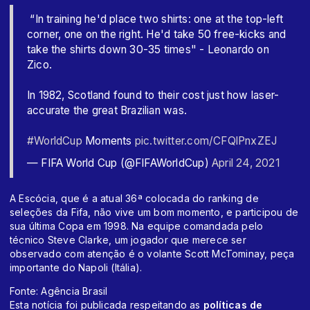
️ “In training he'd place two shirts: one at the top-left
corner, one on the right. He'd take 50 free-kicks and
take the shirts down 30-35 times" - Leonardo on
Zico.
In 1982, Scotland found to their cost just how laser-
accurate the great Brazilian was.
#WorldCup
Moments
pic.twitter.com/CFQlPnxZEJ
— FIFA World Cup (@FIFAWorldCup)
April 24, 2021
A Escócia, que é a atual 36ª colocada do ranking de
seleções da Fifa, não vive um bom momento, e participou de
sua última Copa em 1998. Na equipe comandada pelo
técnico Steve Clarke, um jogador que merece ser
observado com atenção é o volante Scott McTominay, peça
importante do Napoli (Itália).
Fonte: Agência Brasil
Esta notícia foi publicada respeitando as
políticas de