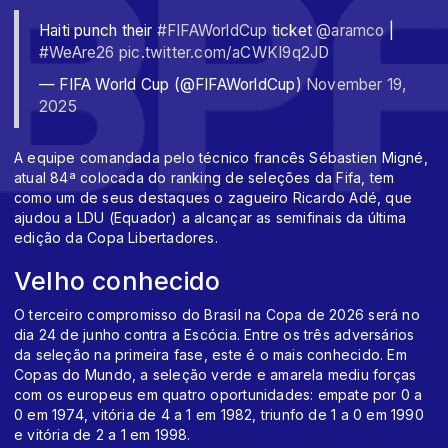
Haiti punch their
#FIFAWorldCup
ticket ️
@aramco
|
#WeAre26
pic.twitter.com/aCWKI9q2JD
— FIFA World Cup (@FIFAWorldCup)
November 19,
2025
A equipe comandada pelo técnico francês Sébastien Migné,
atual 84ª colocada do ranking de seleções da Fifa, tem
como um de seus destaques o zagueiro Ricardo Adé, que
ajudou a LDU (Equador) a alcançar as semifinais da última
edição da Copa Libertadores.
Velho conhecido
O terceiro compromisso do Brasil na Copa de 2026 será no
dia 24 de junho contra a Escócia. Entre os três adversários
da seleção na primeira fase, este é o mais conhecido. Em
Copas do Mundo, a seleção verde e amarela mediu forças
com os europeus em quatro oportunidades: empate por 0 a
0 em 1974, vitória de 4 a 1 em 1982, triunfo de 1 a 0 em 1990
e vitória de 2 a 1 em 1998.