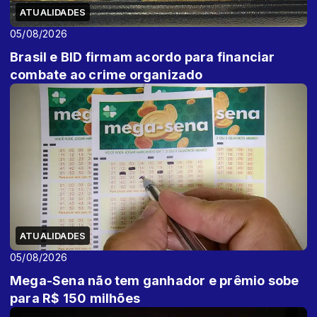
ATUALIDADES
05/08/2026
Brasil e BID firmam acordo para financiar
combate ao crime organizado
ATUALIDADES
05/08/2026
Mega-Sena não tem ganhador e prêmio sobe
para R$ 150 milhões